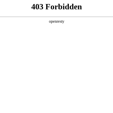
企业业务
个人业务
了解我们
投资者
机产品
>
广告机
器
电子白板
广告机
EN
Global
查看全部